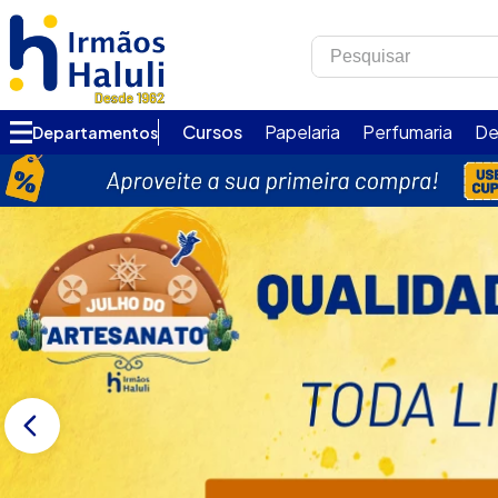
Pesquisar
TERMOS MAIS B
1
º
corfix
Cursos
Papelaria
Perfumaria
De
Departamentos
2
º
verzzon
3
º
acrilex
4
º
caixa
5
º
essência
6
º
via aroma
7
º
ambar
8
º
alumínio circul
9
º
melken
10
º
pincel