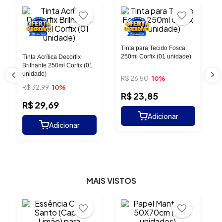
Tinta para Tecido Fosca
250ml Corfix (01 unidade)
Tinta Acrílica Decorfix
Brilhante 250ml Corfix (01
T
unidade)
R$
26
,
50
10%
R$
32
,
99
10%
R$
23
,
85
R$
29
,
69
MAIS VISTOS