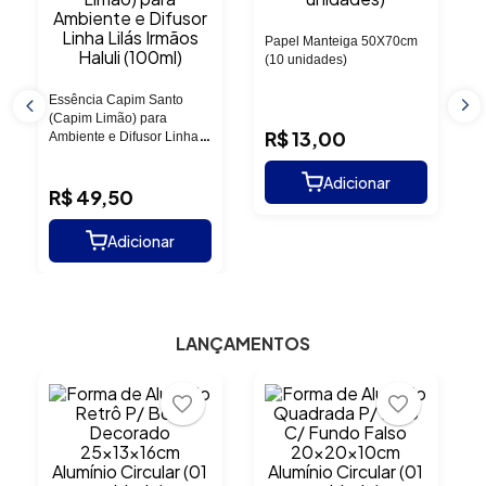
Papel Manteiga 50X70cm
(10 unidades)
Essência Capim Santo
(Capim Limão) para
R$
13
,
00
Ambiente e Difusor Linha
Lilás Irmãos Haluli (100ml)
R$
49
,
50
LANÇAMENTOS
B